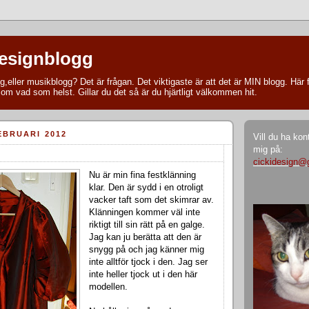
designblogg
,eller musikblogg? Det är frågan. Det viktigaste är att det är MIN blogg. Här 
l om vad som helst. Gillar du det så är du hjärtligt välkommen hit.
EBRUARI 2012
Vill du ha ko
mig på:
cickidesign@
Nu är min fina festklänning
klar. Den är sydd i en otroligt
vacker taft som det skimrar av.
Klänningen kommer väl inte
riktigt till sin rätt på en galge.
Jag kan ju berätta att den är
snygg på och jag känner mig
inte alltför tjock i den. Jag ser
inte heller tjock ut i den här
modellen.