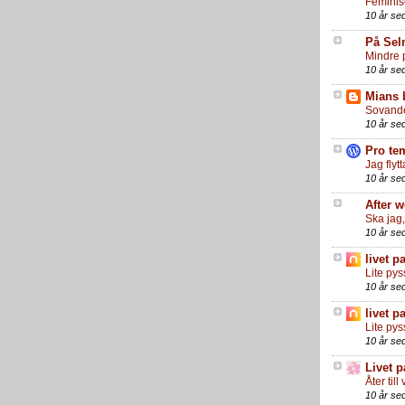
Feminis
10 år se
På Sel
Mindre 
10 år se
Mians 
Sovand
10 år se
Pro te
Jag flytt
10 år se
After 
Ska jag,
10 år se
livet p
Lite pys
10 år se
livet p
Lite pys
10 år se
Livet p
Åter til
10 år se