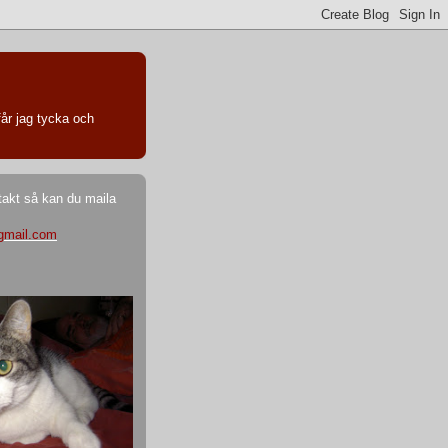
får jag tycka och
ntakt så kan du maila
gmail.com