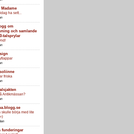
r Madame
 idag ha sett...
an
logg om
vning och samlande
0-talsprylar
ynd!
an
sign
ytlappar
an
soliinne
r friska
an
alsjakten
på Antikmässan?
an
na.blogg.se
skulle börja med lite
.=)
dan
s funderingar