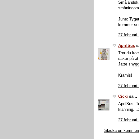
Småländska
småningom..
June: Tyget
kommer sen
27 februari
AprilSus
sa
Tror du ko
säker på a
Jätte snygg
Kramis!
27 februari
Cicki
sa...
AprilSus: T
klänning....:
27 februari
Skicka en kommen