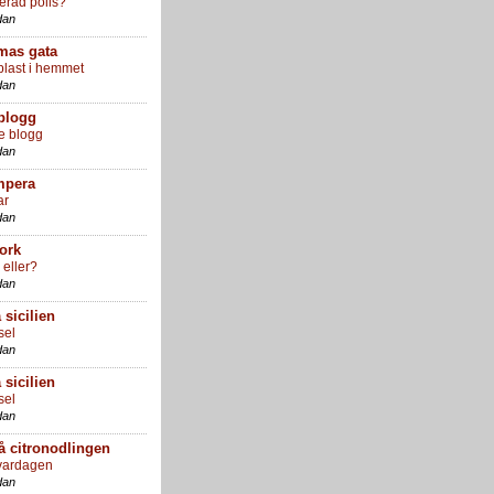
erad polis?
dan
mas gata
plast i hemmet
dan
blogg
e blogg
dan
mpera
ar
dan
work
 eller?
dan
a sicilien
sel
dan
a sicilien
sel
dan
å citronodlingen
l vardagen
dan