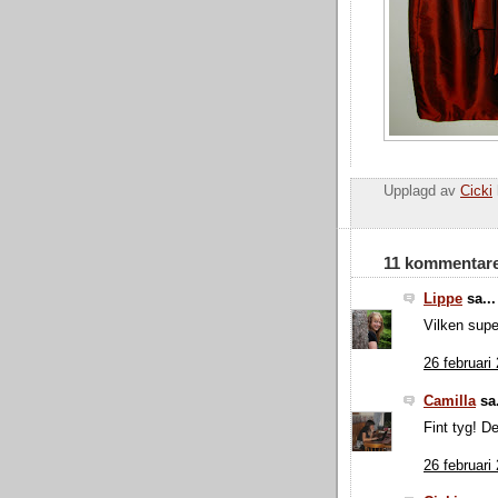
Upplagd av
Cicki
11 kommentare
Lippe
sa...
Vilken super
26 februari
Camilla
sa.
Fint tyg! De
26 februari