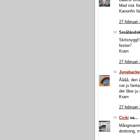
Balens Drot
Med risk fö
Kanonfin fä
27 februari
Småländsk
Skitsnygg!!
festen".
Kram
27 februari
Junebacke
Åååå, den ä
var ju fant
det låter j
Kram
27 februari
Cicki
sa...
Mångmamma: 
drottning, m