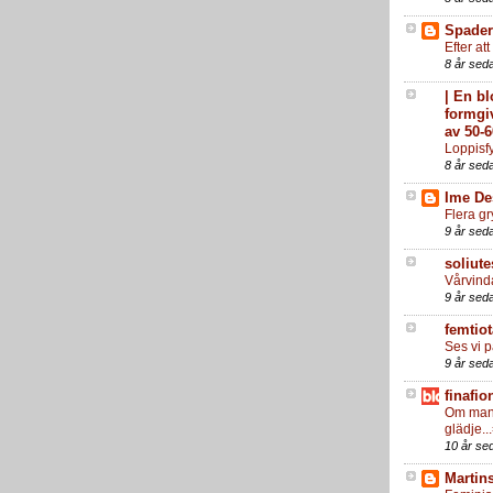
Spade
Efter att
8 år sed
| En b
formgi
av 50-6
Loppisf
8 år sed
Ime De
Flera gr
9 år sed
soliute
Vårvinda
9 år sed
femtiot
Ses vi 
9 år sed
finafio
Om man 
glädje..
10 år se
Martin