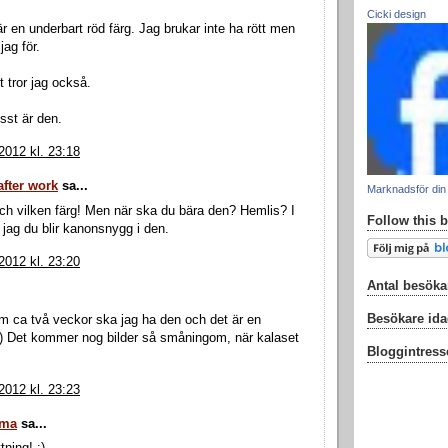
Cicki design
är en underbart röd färg. Jag brukar inte ha rött men
jag för.
t tror jag också.
sst är den.
 2012 kl. 23:18
 after work
sa...
Marknadsför din
och vilken färg! Men när ska du bära den? Hemlis? I
Follow this 
or jag du blir kanonsnygg i den.
 2012 kl. 23:20
Antal besöka
Besökare id
Om ca två veckor ska jag ha den och det är en
:-) Det kommer nog bilder så småningom, när kalaset
Bloggintress
 2012 kl. 23:23
ma
sa...