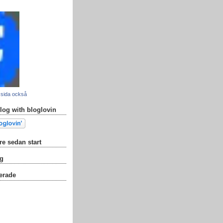
 sida också
blog with bloglovin
re sedan start
ag
erade