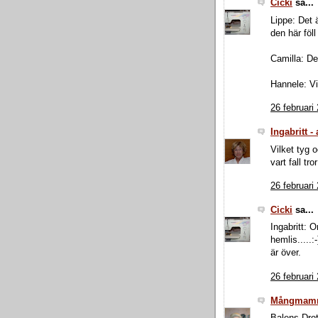
Cicki
sa...
Lippe: Det 
den här föll 
Camilla: De
Hannele: Vi
26 februari
Ingabritt -
Vilket tyg 
vart fall tr
26 februari
Cicki
sa...
Ingabritt: 
hemlis.....
är över.
26 februari
Mångmam