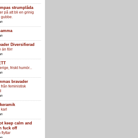
umpas strumplåda
er på att bli en grinig
 gubbe.
an
mamma
an
ader Diversifierad
 än förr
an
ETT
rige, friskt humör...
an
mmas bravader
från feministisk
d
an
 keramik
 karl
an
not keep calm and
 fuck off
flyttar
an