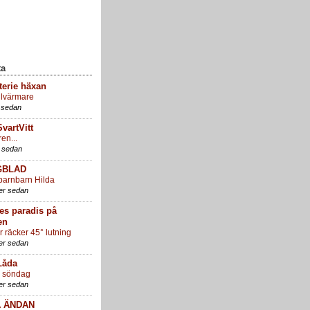
ta
terie häxan
llvärmare
 sedan
SvartVitt
n...
 sedan
GBLAD
barnbarn Hilda
er sedan
es paradis på
en
er räcker 45° lutning
er sedan
Låda
g söndag
er sedan
 ÄNDAN