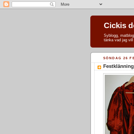
Cickis 
Syblogg, matblogg
tänka vad jag vil
SÖNDAG 26 F
Festklänning