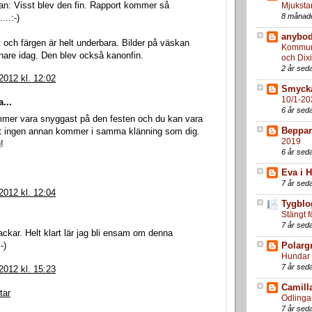
n: Visst blev den fin. Rapport kommer så
Mjukstar
8 månad
..:-)
anybod
 och färgen är helt underbara. Bilder på väskan
Kommun
are idag. Den blev också kanonfin.
och Dix
2 år sed
 2012 kl. 12:02
Smyck
10/1-20
...
6 år sed
mmer vara snyggast på den festen och du kan vara
Beppan
tt ingen annan kommer i samma klänning som dig.
2019
!
6 år sed
Eva i 
7 år sed
 2012 kl. 12:04
Tygblo
Stängt f
7 år sed
ackar. Helt klart lär jag bli ensam om denna
-)
Polarg
Hundar i
7 år sed
 2012 kl. 15:23
Camill
tar
Odlingar
7 år sed