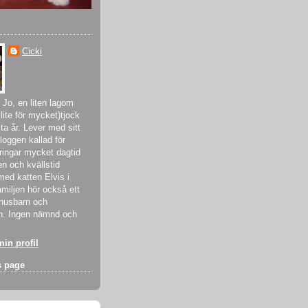
Cicki
 Jo, en liten lagom
lite för mycket)tjock
sta år. Lever med sitt
bloggen kallad för
ringar mycket dagtid
n och kvällstid
med katten Elvis i
amiljen hör också ett
onusbarn och
n. Ingen nämnd och
min profil
s page