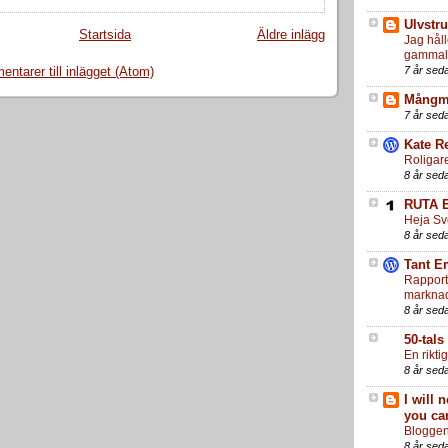
Ulvstr
Startsida
Äldre inlägg
Jag håll
gammal
7 år sed
ntarer till inlägget (Atom)
Mång
7 år sed
Kate Re
Roligare
8 år sed
RUTA 
Heja Sve
8 år sed
Tant E
Rapport 
markna
8 år sed
50-tals
En riktig
8 år sed
I will 
you can
Bloggen 
8 år sed