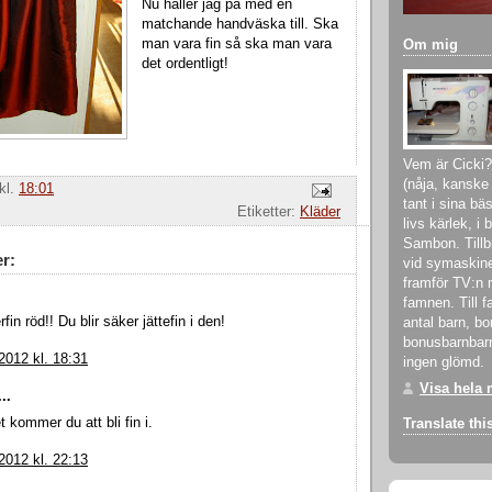
Nu håller jag på med en
matchande handväska till. Ska
man vara fin så ska man vara
Om mig
det ordentligt!
Vem är Cicki?
(nåja, kanske 
kl.
18:01
tant i sina bä
Etiketter:
Kläder
livs kärlek, i 
Sambon. Tillb
r:
vid symaskine
framför TV:n 
famnen. Till f
fin röd!! Du blir säker jättefin i den!
antal barn, b
bonusbarnbar
 2012 kl. 18:31
ingen glömd.
Visa hela 
..
t kommer du att bli fin i.
Translate thi
 2012 kl. 22:13