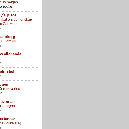
t av helgen....
er sedan
y´s place
ikation, gemenskap
ie Car Meet.
an
as blogg
20 Före jul
an
s allehanda
an
Halmstad
an
ggen
ör renovering
an
revinnan
 familjen!
an
as tankar
 av olika slag
an