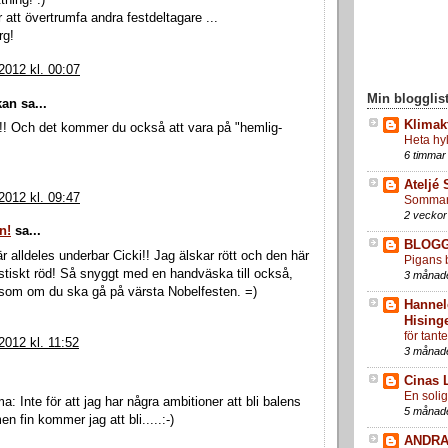
tning! :)
r att övertrumfa andra festdeltagare ...
rg!
 2012 kl. 00:07
Min blogglis
an sa...
Klimak
!! Och det kommer du också att vara på "hemlig-
Heta hy
6 timmar
Ateljé 
 2012 kl. 09:47
Sommare
2 veckor
n!
sa...
BLOG
r alldeles underbar Cicki!! Jag älskar rött och den här
Pigans 
astiskt röd! Så snyggt med en handväska till också,
3 månad
u som om du ska gå på värsta Nobelfesten. =)
Hannel
Hising
för tant
 2012 kl. 11:52
3 månad
Cinas 
En soli
Inte för att jag har några ambitioner att bli balens
5 månad
en fin kommer jag att bli.....:-)
ANDRA